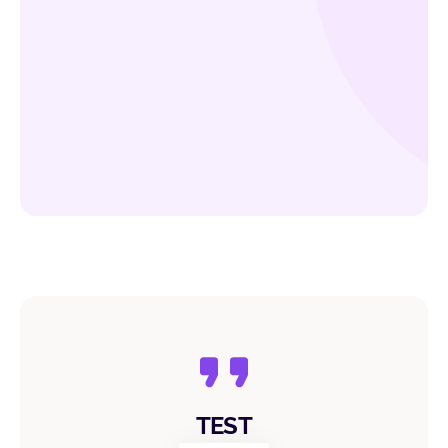
process easier. Is there a partner missing? Then
discuss your integration needs with one of our
experts.
Schedule a demo
TEST