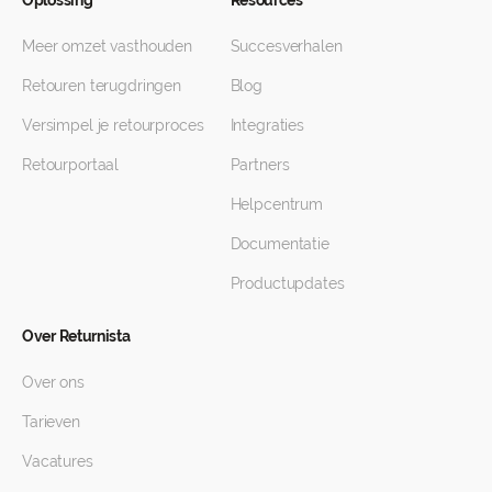
Oplossing
Resources
Meer omzet vasthouden
Succesverhalen
Retouren terugdringen
Blog
Versimpel je retourproces
Integraties
Retourportaal
Partners
Helpcentrum
Documentatie
Productupdates
Over Returnista
Over ons
Tarieven
Vacatures