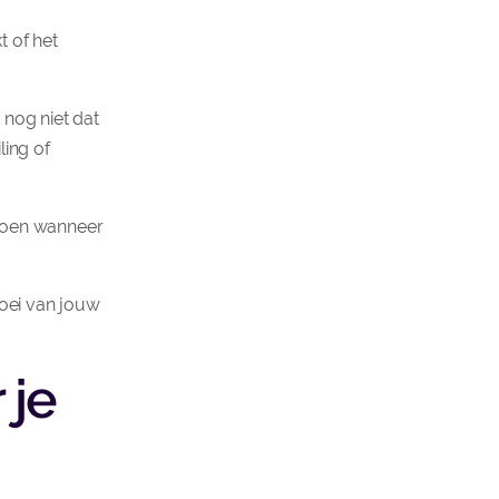
t of het
 nog niet dat
ling of
doen wanneer
oei van jouw
 je