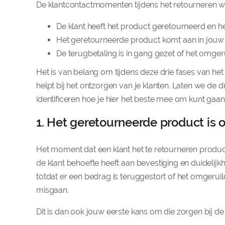
De klantcontactmomenten tijdens het retourneren wa
De klant heeft het product geretourneerd en h
Het geretourneerde product komt aan in jouw
De terugbetaling is in gang gezet of het omge
Het is van belang om tijdens deze drie fases van het
helpt bij het ontzorgen van je klanten. Laten we 
identificeren hoe je hier het beste mee om kunt gaan
1. Het geretourneerde product is
Het moment dat een klant het te retourneren product
de klant behoefte heeft aan bevestiging en duidelij
totdat er een bedrag is teruggestort of het omgeruil
misgaan.
Dit is dan ook jouw eerste kans om die zorgen bij d