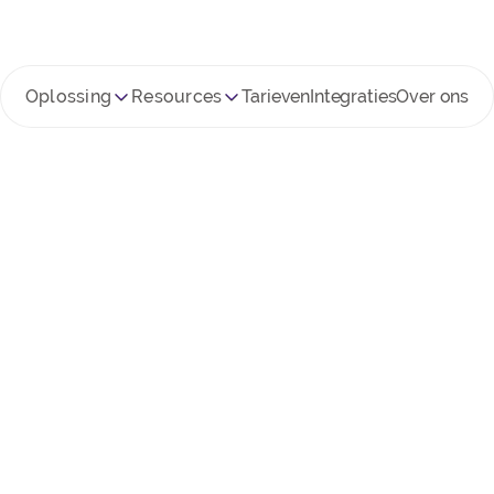
Oplossing
Resources
Tarieven
Integraties
Over ons
ste Momenten Tijd