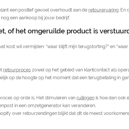
klant een positief gevoel overhoudt aan de
retourervaring
. En 
 nog een aankoop bij jouw bedrijf.
et, of het omgeruilde product is verstuur
t kost wil vermijden: “waar blijft mijn terugstorting?” en “waar b
et
retourproces
zowel op het gebied van klantcontact als oper
e gelijk op de hoogte op het moment dat een terugbetaling in g
ilproces op orde is. Het stimuleren van
ruilingen
is hoe dan ook 
tenpost in een omzetgenerator kan veranderen.
Shopify over retourzendingen blijkt dat dit de meest voorkome