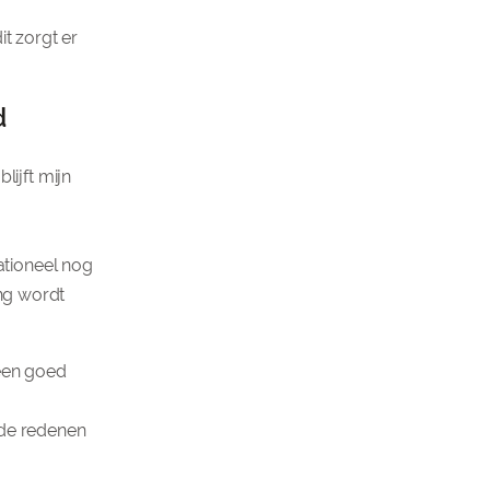
dit zorgt er
d
lijft mijn
ationeel nog
ang wordt
een goed
nde redenen