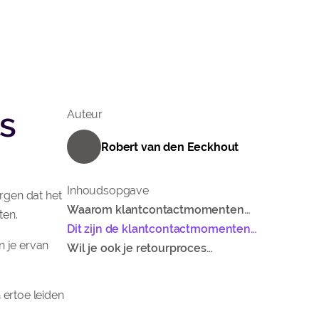
s
Auteur
Robert van den Eeckhout
Inhoudsopgave
rgen dat het
Waarom klantcontactmomenten
ten.
tijdens het retourproces ertoe doen
Dit zijn de klantcontactmomenten
n je ervan
waar je tijdens het retourneren op
Wil je ook je retourproces
moet letten
optimaliseren?
 ertoe leiden