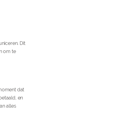
niceren. Dit
n om te
 moment dat
betaald, en
an alles