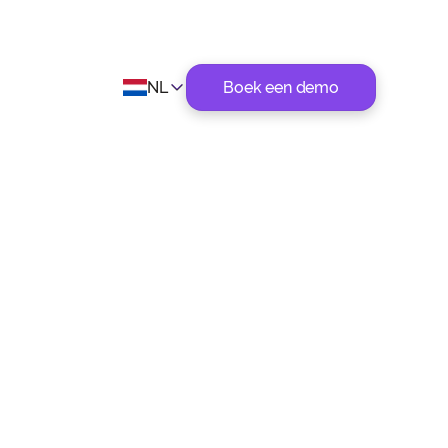
NL
Boek een demo
ens het
Datum
August 4, 2021
Categorie
Winstgevendheid