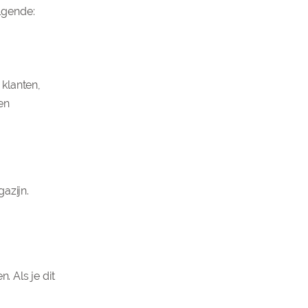
olgende:
klanten,
en
azijn.
. Als je dit