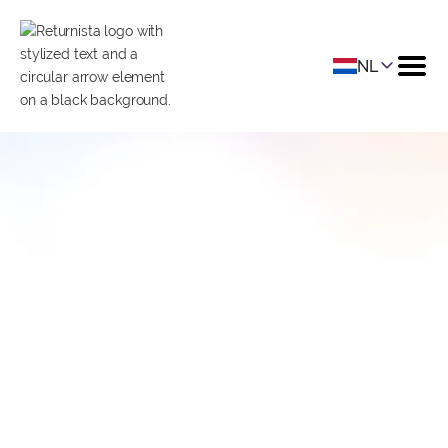
NL
Retourlogistiek Eenvoudig
Uitgelegd: Wat Je Moet
Weten
Datum
January 26, 2023
Categorie
Logistiek